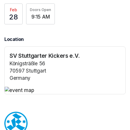
Feb
Doors Open
28
9:15 AM
Location
SV Stuttgarter Kickers e.V.
Königsträßle 56
70597 Stuttgart
Germany
(opens in a new tab)
(opens in a new tab)