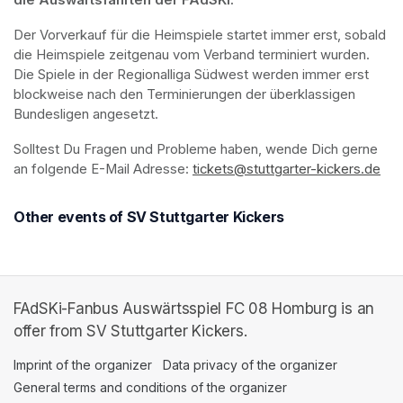
die Auswärtsfahrten der FAdSKi.
Der Vorverkauf für die Heimspiele startet immer erst, sobald 
die Heimspiele zeitgenau vom Verband terminiert wurden. 
Die Spiele in der Regionalliga Südwest werden immer erst 
blockweise nach den Terminierungen der überklassigen 
Bundesligen angesetzt.
Solltest Du Fragen und Probleme haben, wende Dich gerne 
an folgende E-Mail Adresse: 
tickets@stuttgarter-kickers.de
(op
Other events of SV Stuttgarter Kickers
FAdSKi-Fanbus Auswärtsspiel FC 08 Homburg is an
offer from SV Stuttgarter Kickers.
Imprint of the organizer
(opens in a new tab)
Data privacy of the organizer
(opens in 
General terms and conditions of the organizer
(opens in a new ta