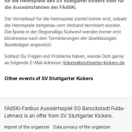
für die Heimspiele des SV Stuttgarter Kickers oder für 
die Auswärtsfahrten der FAdSKi.
Der Vorverkauf für die Heimspiele startet immer erst, sobald 
die Heimspiele zeitgenau vom Verband terminiert wurden. 
Die Spiele in der Regionalliga Südwest werden immer erst 
blockweise nach den Terminierungen der überklassigen 
Bundesligen angesetzt.
Solltest Du Fragen und Probleme haben, wende Dich gerne 
an folgende E-Mail Adresse: 
tickets@stuttgarter-kickers.de
(op
Other events of SV Stuttgarter Kickers
FAdSKi-Fanbus Auswärtsspiel SG Barockstadt Fulda-
Lehnerz is an offer from SV Stuttgarter Kickers.
Imprint of the organizer
(opens in a new tab)
Data privacy of the organizer
(opens in 