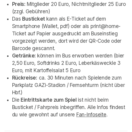
Preis: 
Mitglieder 20 Euro, Nichtmitglieder 25 Euro 
(zzgl. Gebühren)
Das 
Busticket 
kann als E-Ticket auf dem 
Smartphone (Wallet, pdf) oder als print@home-
Ticket auf Papier ausgedruckt am Buseinstieg 
vorgezeigt werden, dort wird der QR-Code oder 
Barcode gescannt. 
Getränke: 
können im Bus erworben werden (bier 
2,50 Euro, Softdrinks 2 Euro, Leberkäsweckle 3 
Euro, mit Kartoffelsalat 5 Euro
Rückreise:
 ca. 30 Minuten nach Spielende zum 
Parkplatz GAZi-Stadion / Fernsehturm (nicht über 
Hbf.)
Die 
Eintrittskarte zum Spiel
 ist nicht beim 
Busticket / Fahrpreis inbegriffen. Alle Infos findest 
du wie gewohnt auf unsere 
Fan-Infoseite
(opens in 
.