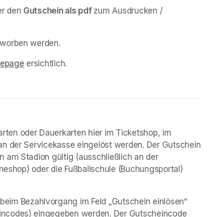
r den 
Gutschein als pdf 
zum Ausdrucken / 
rworben werden. 
mepage
(opens in a new tab)
 ersichtlich.
rten oder Dauerkarten hier im Ticketshop, im 
an der Servicekasse eingelöst werden. Der Gutschein 
 am Stadion gültig (ausschließlich an der 
ineshop) oder die Fußballschule (Buchungsportal) 
 beim Bezahlvorgang im Feld „Gutschein einlösen“ 
incodes) eingegeben werden. Der Gutscheincode 