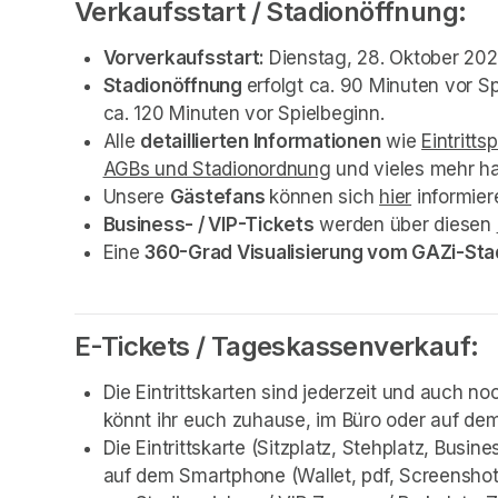
Verkaufsstart / Stadionöffnung:
Vorverkaufsstart: 
Dienstag, 28. Oktober 20
Stadionöffnung 
erfolgt ca. 90 Minuten vor Sp
ca. 120 Minuten vor Spielbeginn.
Alle 
detaillierten Informationen
 wie 
Eintritts
AGBs und Stadionordnung
(opens in a new ta
 und vieles mehr h
Unsere 
Gästefans 
können sich 
hier
(opens in
 informier
Business- / VIP-Tickets
 werden über diesen 
Eine 
360-Grad Visualisierung vom GAZi-Sta
E-Tickets / Tageskassenverkauf:
Die Eintrittskarten sind jederzeit und auch no
könnt ihr euch zuhause, im Büro oder auf de
Die Eintrittskarte (Sitzplatz, Stehplatz, Busi
auf dem Smartphone (Wallet, pdf, Screenshot