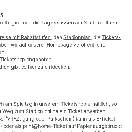
25
ielbeginn und die 
Tageskassen 
am Stadion öffnen 
preise mit Rabattstufen
(opens in a new tab)
, den 
Stadionplan
(opens in a new t
, die 
Tickets-
b)
aben wir auf unserer 
Homepage
(opens in a new tab)
 veröffentlicht. 
 a new tab)
en. 
Ticketshop
(opens in a new tab)
 angeboten
dion
 gibt es 
hier
(opens in a new tab)
 zu entdecken.
ch am Spieltag in unserem Ticketshop erhältlich, so 
m Weg zum Stadion online ein Ticket erwerben. 
ness-/VIP-Zugang oder Parkschein) kann als E-Ticket 
) oder als print@home-Ticket auf Papier ausgedruckt 