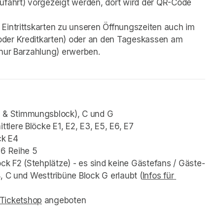
ufahrt) vorgezeigt werden, dort wird der QR-Code 
Eintrittskarten zu unseren Öffnungszeiten auch im 
der Kreditkarten) oder an den Tageskassen am 
 nur Barzahlung) erwerben.
n- & Stimmungsblock), C und G
ittlere Blöcke E1, E2, E3, E5, E6, E7 
ck E4
E6 Reihe 5
lock F2 (Stehplätze) - es sind keine Gästefans / Gäste-
, C und Westtribüne Block G erlaubt (
Infos für 
Ticketshop
(opens in a new tab)
 angeboten