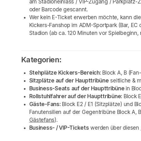
am Stadioneinlass / VIP-Zugang / Parkplatz-Z
oder Barcode gescannt. 
Wer kein E-Ticket erwerben möchte, kann die 
Kickers-Fanshop im ADM-Sportpark (Bar, EC o
Stadion (ab ca. 120 Minuten vor Spielbeginn,
Kategorien:
Stehplätze Kickers-Bereich: 
Block A, B (Fa
Sitzplätze auf der Haupttribüne
 seitliche & m
Business-Seats
auf der Haupttribüne 
in Blo
Rollstuhlfahrer auf der Haupttribüne: 
Block 
Gäste-Fans: 
Block E2 / E1 (Sitzplätze) und B
Fanutensilien auf der Gegentribüne Block A, B
Gästefans
(opens in a new tab)
).
Business- / VIP-Tickets
 werden über diesen 