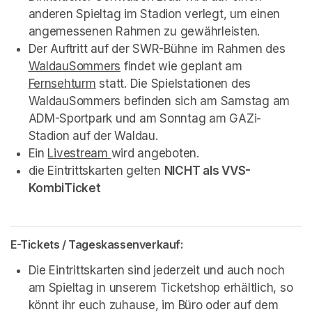
anderen Spieltag im Stadion verlegt, um einen 
angemessenen Rahmen zu gewährleisten. 
Der Auftritt auf der SWR-Bühne im Rahmen des 
WaldauSommers
(opens in a new tab)
 findet wie geplant am 
Fernsehturm
(opens in a new tab)
 statt. Die Spielstationen des 
WaldauSommers befinden sich am Samstag am 
ADM-Sportpark und am Sonntag am GAZi-
Stadion auf der Waldau.
Ein 
Livestream 
(opens in a new tab)
wird angeboten.
die Eintrittskarten gelten 
NICHT als VVS-
KombiTicket
E-Tickets / Tageskassenverkauf:
Die Eintrittskarten sind jederzeit und auch noch 
am Spieltag in unserem Ticketshop erhältlich, so 
könnt ihr euch zuhause, im Büro oder auf dem 