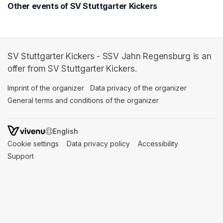
Other events of SV Stuttgarter Kickers
SV Stuttgarter Kickers - SSV Jahn Regensburg is an
offer from SV Stuttgarter Kickers.
Imprint of the organizer
(opens in a new tab)
Data privacy of the organizer
(opens in 
General terms and conditions of the organizer
(opens in a new ta
SWITCH LANGUAGE
Cookie settings
(opens in a new tab)
Data privacy policy
(opens in a new tab)
Accessibility
(opens in a n
Support
(opens in a new tab)