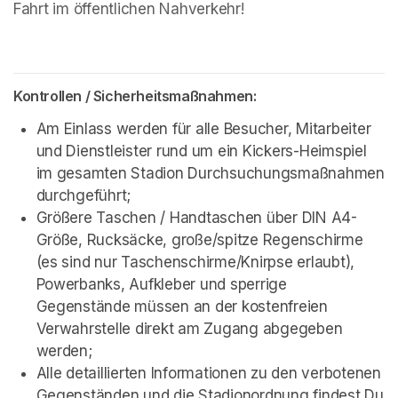
Fahrt im öffentlichen Nahverkehr!
Kontrollen / Sicherheitsmaßnahmen:
Am Einlass werden für alle Besucher, Mitarbeiter 
und Dienstleister rund um ein Kickers-Heimspiel 
im gesamten Stadion Durchsuchungsmaßnahmen 
durchgeführt;
Größere Taschen / Handtaschen über DIN A4-
Größe, Rucksäcke, große/spitze Regenschirme 
(es sind nur Taschenschirme/Knirpse erlaubt), 
Powerbanks, Aufkleber und sperrige 
Gegenstände müssen an der kostenfreien 
Verwahrstelle direkt am Zugang abgegeben 
werden
(opens in a new tab)
;
Alle detaillierten Informationen zu den verbotenen 
Gegenständen und die Stadionordnung findest Du 