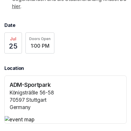
hier
(opens in a new tab)
.
Date
Jul
Doors Open
25
1:00 PM
Location
ADM-Sportpark
Königsträßle 56-58
70597 Stuttgart
Germany
(opens in a new tab)
(opens in a new tab)